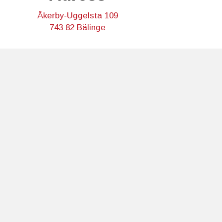
Åkerby-Uggelsta 109
743 82 Bälinge