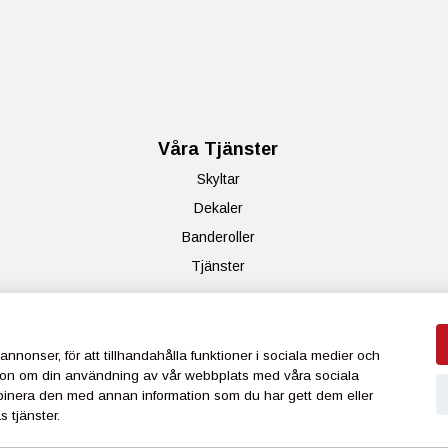
Våra Tjänster
Skyltar
Dekaler
Banderoller
Tjänster
Ring oss!
annonser, för att tillhandahålla funktioner i sociala medier och
018514477
rmation om din användning av vår webbplats med våra sociala
binera den med annan information som du har gett dem eller
 tjänster.
yright 2026 Visuell Marknadsföring i Sverige AB |
Webbyrån